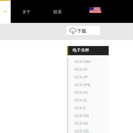
关于
联系
下载
电子吊秤
OCS-SWC
OCS-SF
OCS-SP
OCS-SPB
OCS-SX
OCS-SL
OCS-S
OCS-SW
OCS-SH
OCS-SZL