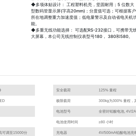
◆多项体贴设计： 工程塑料机壳，坚固耐用；5 位数大
型数码管显示屏(字高20mm)；分度值可选；可根据客户
所在地调整重力加速度值；低电量警示及自动省电关机
能。
◆多重无线功能选择： 可选配RS-232接口，可携带无
大屏幕，本公司无线控制仪表型号180， 380和580。
秤》
安全载荷
125% 量程
LED
极限载荷
300kg为300% 量程
电池型号
全密封铅酸电池, 4V/2
电池使用时间
≥80 小时
最高可调至15000分
充电器
4V/500mA铅酸电池