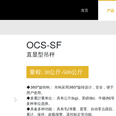
首页
产品
OCS-SF
直显型吊秤
量程: 30公斤-500公斤
◆
360°旋转
钩： 吊钩采用
360°旋转
设计，安全，便于
用户使用。
◆多重計重单位： 具有公斤(kg)、英磅(lb)、牛顿(N)等
多种单位选择。
◆具备多种功能： 具有毛/净重、置零、自动零点跟踪、
累计、保持、超载报警、遥控标定等功能。