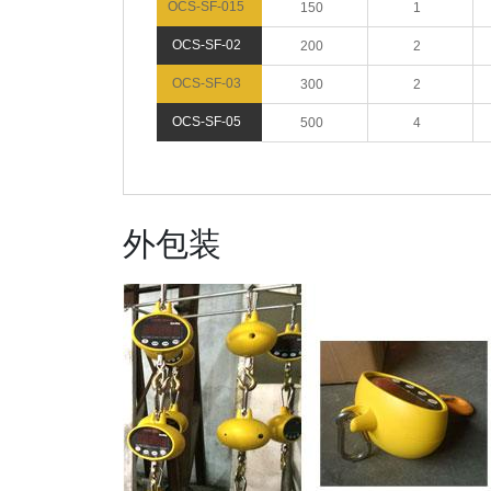
OCS-SF-015
150
1
OCS-SF-02
200
2
OCS-SF-03
300
2
OCS-SF-05
500
4
外包装