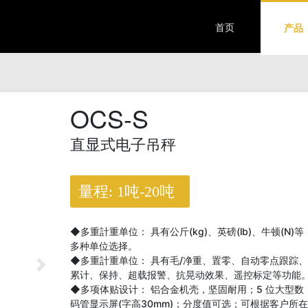
首页
产品
OCS-S
直显式电子吊秤
量程: 1吨-20吨
◆多重計重单位： 具有公斤(kg)、英磅(lb)、牛顿(N)等
多种单位选择。
◆多重計重单位： 具有毛/净重、置零、自动零点跟踪、
累计、保持、超载报警、抗晃动效果、遥控标定等功能
◆多项体贴设计： 铝合金机壳，坚固耐用；5 位大型数
码管显示屏(字高30mm)；分度值可选；可根据客户所在