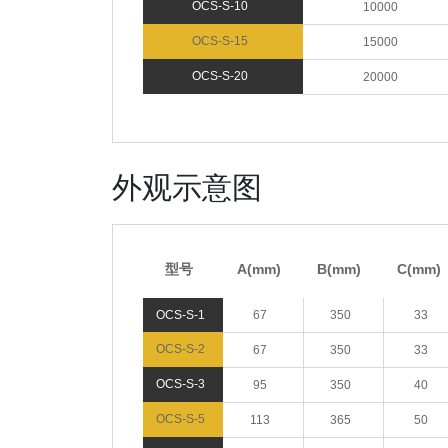
OCS-S-10
10000
OCS-S-15
15000
OCS-S-20
20000
外观示意图
型号
A(mm)
B(mm)
C(mm
OCS-S-1
67
350
33
OCS-S-2
67
350
33
OCS-S-3
95
350
40
OCS-S-5
113
365
50