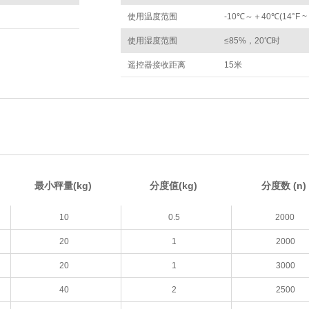
使用温度范围
-10℃～＋40℃(14°F ~ 
使用湿度范围
≤85%，20℃时
遥控器接收距离
15米
最小秤量(kg)
分度值(kg)
分度数 (n
10
0.5
2000
20
1
2000
20
1
3000
40
2
2500