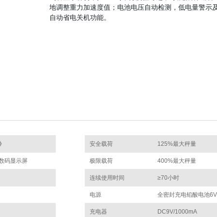
地调整重力加速度值；电池电压自动检测，低电量警示
自动省电关机功能。
秤》
安全载荷
125%最大秤量
晶数码显示屏
极限载荷
400%最大秤量
连续使用时间
≥70小时
电源
全密封充电铅酸电池6V/
充电器
DC9V/1000mA