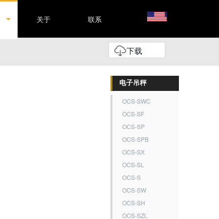
关于
联系
下载
电子吊秤
OCS-SWC
OCS-SF
OCS-SP
OCS-SPB
OCS-SX
OCS-SL
OCS-S
OCS-SW
。
OCS-SH
OCS-SZL