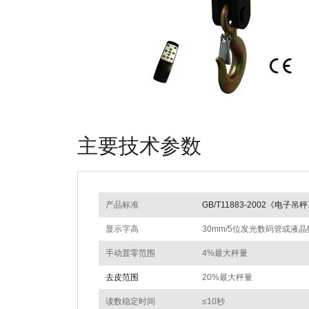
主要技术参数
产品标准
GB/T11883-2002《电子吊
显示字高
30mm/5位发光数码管或液
手动置零范围
4%最大秤量
去皮范围
20%最大秤量
读数稳定时间
≤10秒